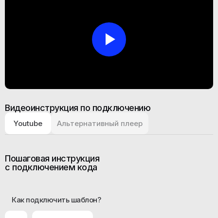
Эффекты
Прелоадеры
95
9
Изображения
Three.js
22
4
GSAP
8
Меню и навигация
14
Видеоинструкция по подключению
Видео
2
Youtube
Альтернативный плеер
Пошаговая инструкция
с подключением кода
Как подключить шаблон?