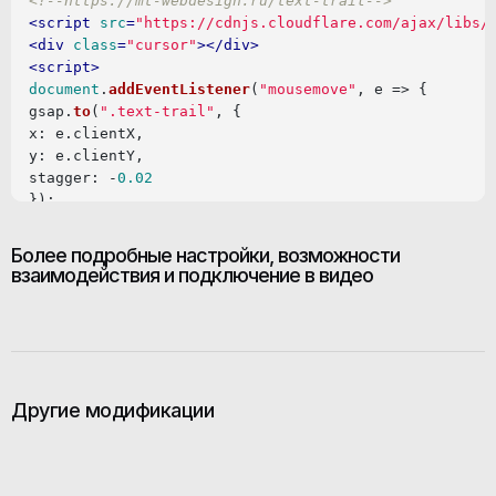
<!--https://mt-webdesign.ru/text-trail-->
<
script
src
=
"https://cdnjs.cloudflare.com/ajax/libs/
<
div
class
=
"cursor"
>
</
div
>
<
script
>
document
.
addEventListener
(
"mousemove"
, 
e
 =>
 {

gsap.
to
(
".text-trail"
x
: e.
clientX
y
: e.
clientY
stagger
: -
0.02
});

</
script
>
Более подробные настройки, возможности
<
style
>
взаимодействия и подключение в видео
.text-trail
position
pointer-events
/*-webkit-text-stroke: 1px rgb(255 255 255 / 50%);*/
-webkit-text-stroke: 
1px
#dfe837
;

Другие модификации
</
style
>