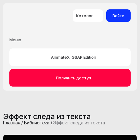
Каталог
Войти
Меню
Все категории
115
AnimateX: GSAP Edition
Слайдеры и галереи
3
Получить доступ
Курсоры
14
Анимации текста
15
Эффект следа из текста
Главная
/
Библиотека
/
Эффект следа из текста
Кнопки
Ссылки
5
5