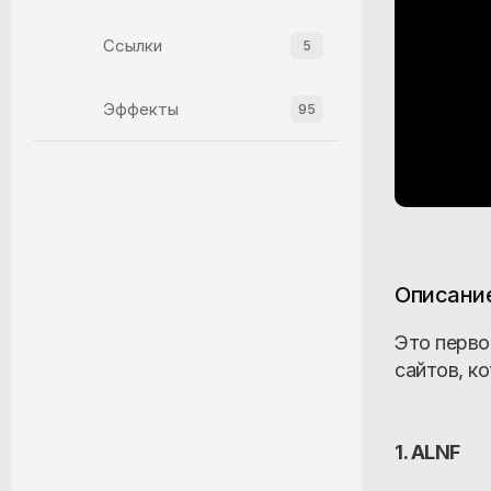
Ссылки
5
Эффекты
95
Прелоадеры
9
Изображения
22
Описани
Three.js
4
Это перво
GSAP
8
сайтов, к
Меню и навигация
14
1. ALNF
Видео
2