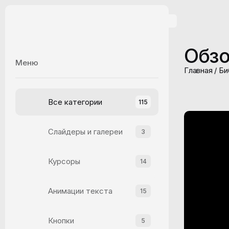
Обзо
Меню
Главная
/
Би
Все категории
115
Слайдеры и галереи
3
Курсоры
14
Анимации текста
15
Кнопки
5