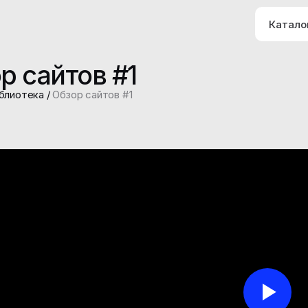
Катало
р сайтов #1
блиотека
/
Обзор сайтов #1