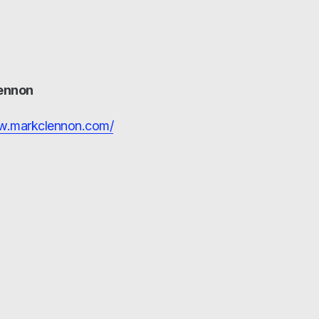
lennon
ww.markclennon.com/