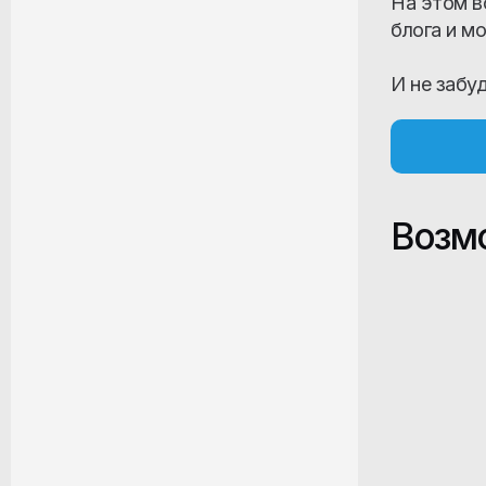
На этом в
блога и м
И не забу
Возм