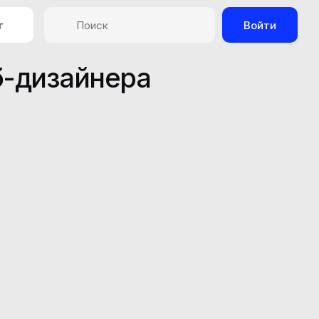
г
Войти
б-дизайнера