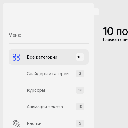
10 п
Меню
Главная
/
Би
Все категории
115
Слайдеры и галереи
3
Курсоры
14
Анимации текста
15
Кнопки
5