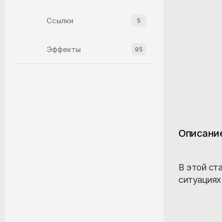
Ссылки
5
Эффекты
95
Прелоадеры
9
Изображения
22
Описани
Three.js
4
GSAP
8
В этой ст
ситуациях
Меню и навигация
14
Видео
2