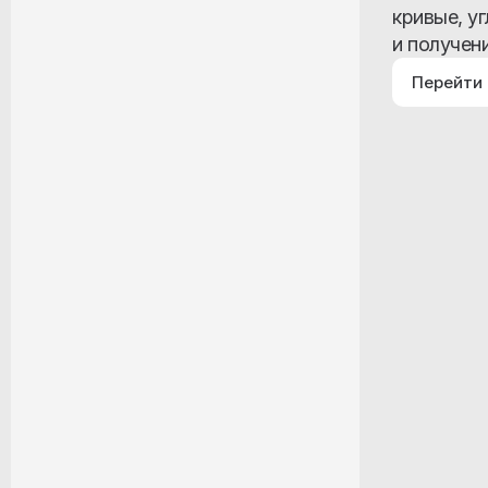
кривые, у
и получен
Перейти 