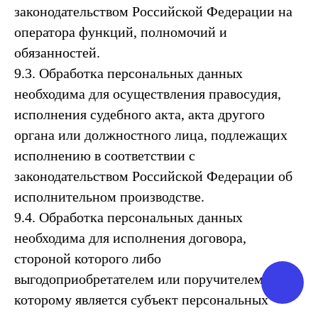
законодательством Российской Федерации на
оператора функций, полномочий и
обязанностей.
9.3. Обработка персональных данных
необходима для осуществления правосудия,
исполнения судебного акта, акта другого
органа или должностного лица, подлежащих
исполнению в соответствии с
законодательством Российской Федерации об
исполнительном производстве.
9.4. Обработка персональных данных
© 2022-2023 все права защищены
ИП Нестерчук Кристина Юрьевна
необходима для исполнения договора,
ИНН: 251110424315
стороной которого либо
выгодоприобретателем или поручителем по
Библиотека
Вопросы и ответы
Контакты
которому является субъект персональных