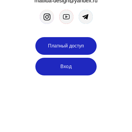
matilda-design@yandex.ru
Платный доступ
Вход